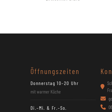
Öffnungszeiten
Kon
Donnerstag 10–20 Uhr
Sc
Fr
mit warmer Küche
g
06
Di.–Mi. & Fr.–So.