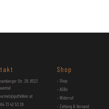
takt
Shop
– Shop
hamberger Str. 29, 8523
auental
– AGBs
ourmet@gutfellner.at
– Widerruf
64 73 42 53 28
– Zahlung & Versand