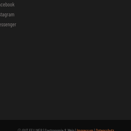
acebook
stagram
essenger
© GUT FELLNER | Gastronomie & Wein |
Impressum
|
Datenschutz